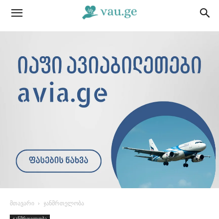
მთავარი
ჯანმრთელობა
ჯანმრთელობა