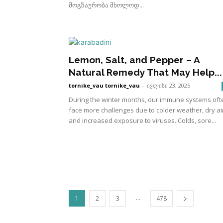
მოგზაურობა მხოლოდ...
Lemon, Salt, and Pepper – A
Natural Remedy That May Help...
tornike_vau tornike_vau
-
ივლისი 23, 2025
During the winter months, our immune systems oft
face more challenges due to colder weather, dry air
and increased exposure to viruses. Colds, sore...
...
1
2
3
478