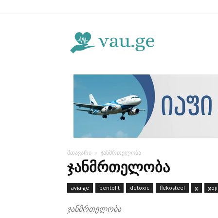
Vau.ge
მთავარი
ჯანმრთელობა
ᲯᲐᲜᲛᲠᲗᲔᲚᲝᲑᲐ
avia.ge
bentolit
detoxic
flekosteel
g
goji
ჯანმრთელობა