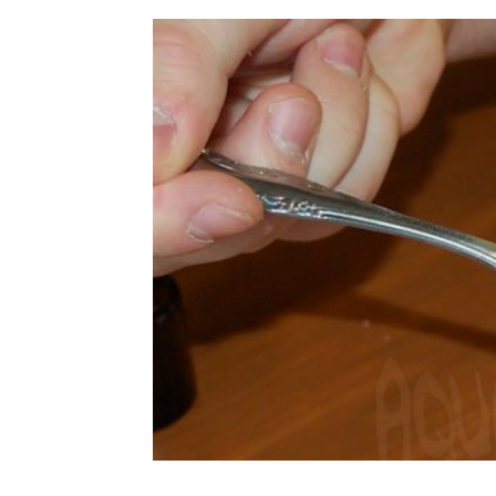
ᲯᲐᲜᲛᲠᲗᲔᲚᲝᲑᲐ