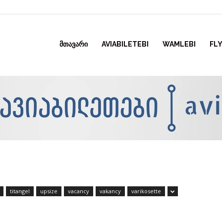
ᲛᲗᲐᲕᲐᲠᲘ
AVIABILETEBI
WAMLEBI
FLY
titangel
upsize
vacancy
vakancy
varikosette