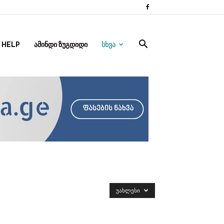
 HELP
ᲐᲛᲘᲜᲓᲘ ᲖᲣᲒᲓᲘᲓᲘ
ᲡᲮᲕᲐ
ᲣᲐᲮᲚᲔᲡᲘ