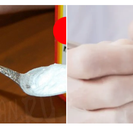
ᲯᲐᲜᲛᲠᲗᲔᲚᲝᲑᲐ