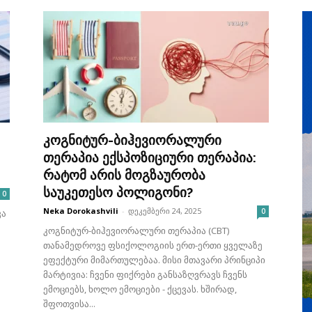
რიდან მხოლოდ
ღიმილი, როგორც ხე
ტით!
სტომატოლოგიის მიღ
Neka Dorokashvili
-
დეკემბერი 29,
კოგნიტურ-ბიჰევიორალური
თერაპია ექსპოზიციური თერაპია:
რატომ არის მოგზაურობა
საუკეთესო პოლიგონი?
0
Neka Dorokashvili
-
დეკემბერი 24, 2025
0
ვა
კოგნიტურ-ბიჰევიორალური თერაპია (CBT)
თანამედროვე ფსიქოლოგიის ერთ-ერთი ყველაზე
ეფექტური მიმართულებაა. მისი მთავარი პრინციპი
მარტივია: ჩვენი ფიქრები განსაზღვრავს ჩვენს
ემოციებს, ხოლო ემოციები - ქცევას. ხშირად,
შფოთვისა...