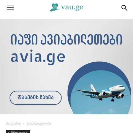
მთავარი
ჯანმრთელობა
ჯანმრთელობა