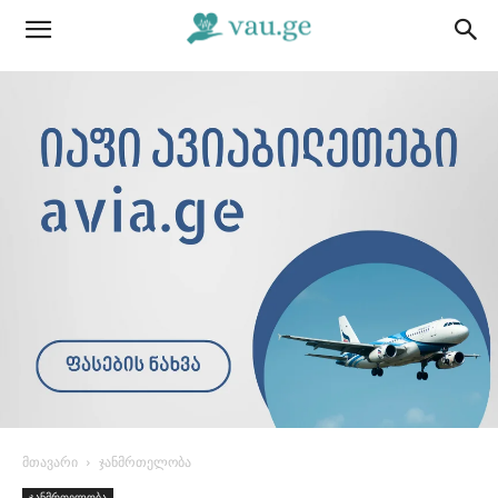
მთავარი
ჯანმრთელობა
ჯანმრთელობა