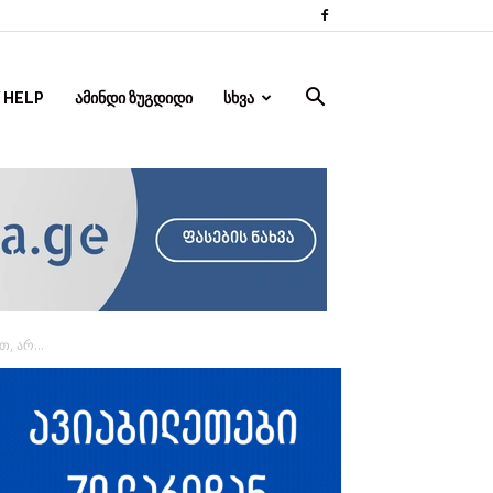
 HELP
ᲐᲛᲘᲜᲓᲘ ᲖᲣᲒᲓᲘᲓᲘ
ᲡᲮᲕᲐ
, არ...