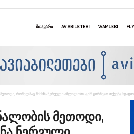
ᲛᲗᲐᲕᲐᲠᲘ
AVIABILETEBI
WAMLEBI
FLY
 მეთოდი, რომელმაც მიხსნა ნერვული აშლილობისგან! გირჩევთ თქვენც სცადოთ
რნალობის მეთოდი,
ნა ნერვული