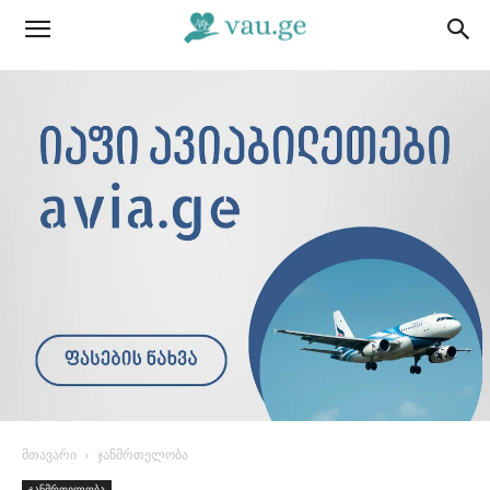
მთავარი
ჯანმრთელობა
ჯანმრთელობა