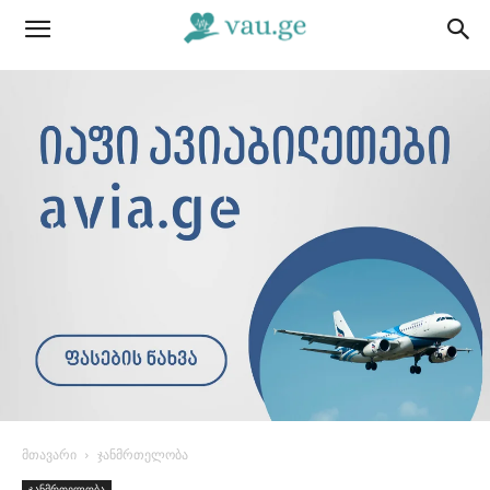
მთავარი
ჯანმრთელობა
ჯანმრთელობა