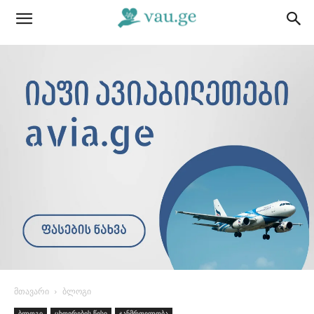
მთავარი
ბლოგი
ბლოგი
ცხოვრების წესი
ჯანმრთელობა