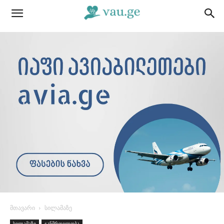
მთავარი
სილამაზე
სილამაზე
ჯანმრთელობა