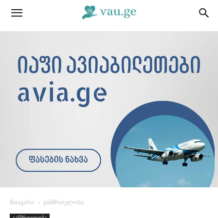
მთავარი
ჯანმრთელობა
ჯანმრთელობა