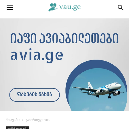
მთავარი
ჯანმრთელობა
ჯანმრთელობა