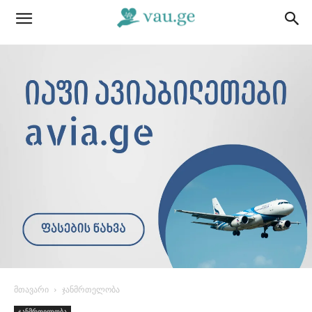
მთავარი
ჯანმრთელობა
ჯანმრთელობა