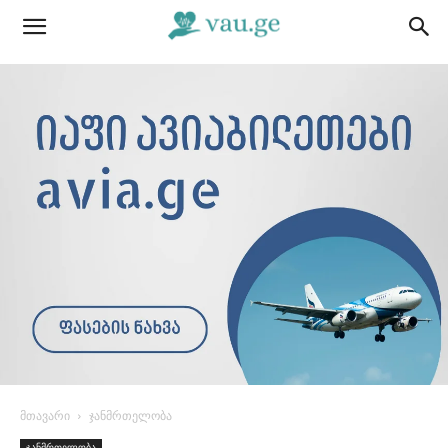
მთავარი
ჯანმრთელობა
ჯანმრთელობა