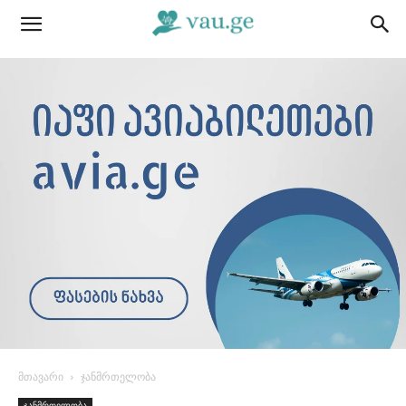
მთავარი
ჯანმრთელობა
ჯანმრთელობა