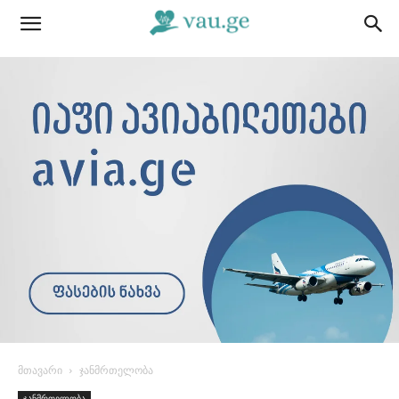
მთავარი
ჯანმრთელობა
ჯანმრთელობა