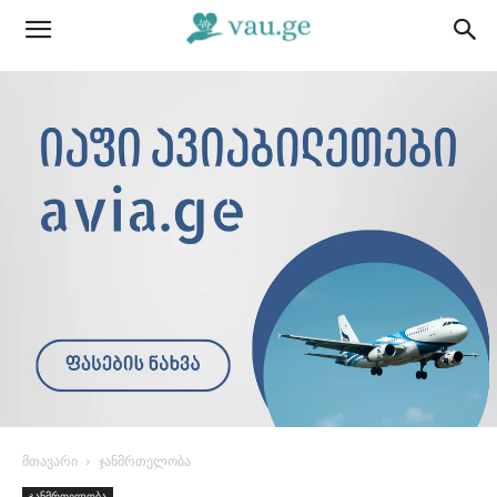
მთავარი
ჯანმრთელობა
ჯანმრთელობა