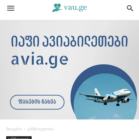
მთავარი
ჯანმრთელობა
ჯანმრთელობა