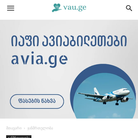
მთავარი
ჯანმრთელობა
ჯანმრთელობა