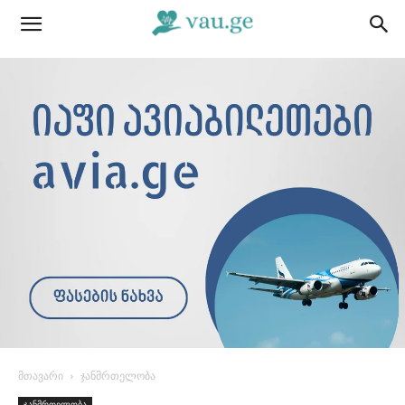
მთავარი
ჯანმრთელობა
ჯანმრთელობა