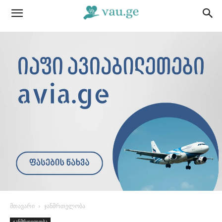
მთავარი
ჯანმრთელობა
ჯანმრთელობა