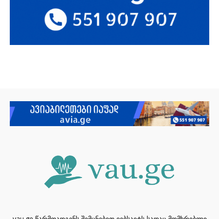
vau.ge წარმოადგენს შემცნებით ვებსაიტს სადაც მომხრებლი