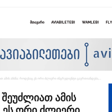
ᲛᲗᲐᲕᲐᲠᲘ
AVIABILETEBI
WAMLEBI
FLY
ათ ამის ახსნა: როდესაც ეს ორი ძლიერი ინგრედიენტი გაერთიანდება,...
რ შეუძლიათ ამის
ც ეს ორი ძლიერი