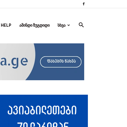
 HELP
ᲐᲛᲘᲜᲓᲘ ᲖᲣᲒᲓᲘᲓᲘ
ᲡᲮᲕᲐ