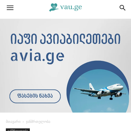
მთავარი
ჯანმრთელობა
ჯანმრთელობა