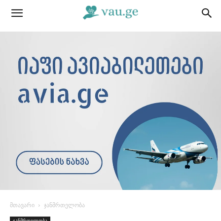
მთავარი
ჯანმრთელობა
ჯანმრთელობა