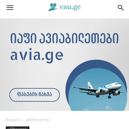
მთავარი
ჯანმრთელობა
ჯანმრთელობა