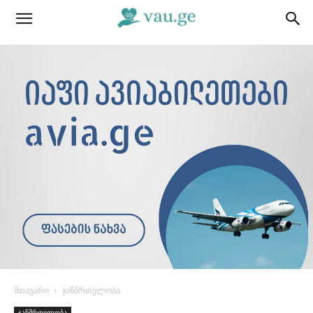
მთავარი
ჯანმრთელობა
ჯანმრთელობა