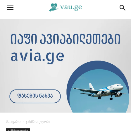
მთავარი
ჯანმრთელობა
ჯანმრთელობა