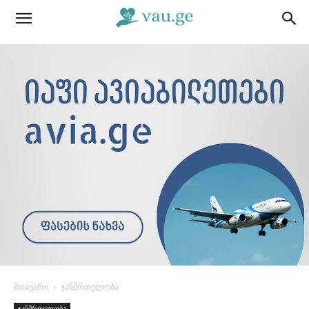
მთავარი
ჯანმრთელობა
ჯანმრთელობა