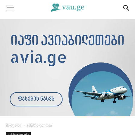
მთავარი
ჯანმრთელობა
ჯანმრთელობა