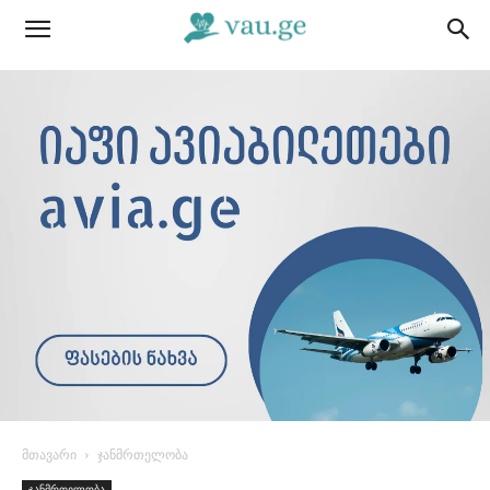
მთავარი
ჯანმრთელობა
ჯანმრთელობა