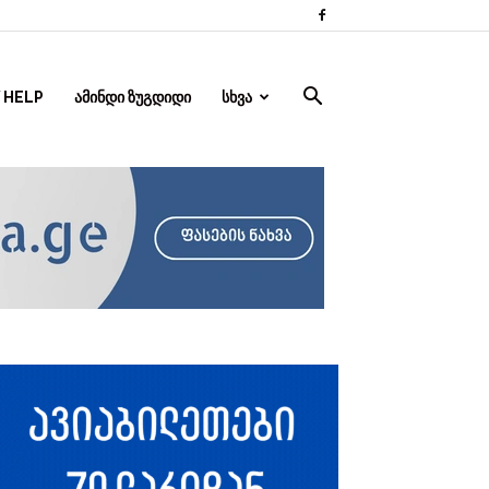
 HELP
ᲐᲛᲘᲜᲓᲘ ᲖᲣᲒᲓᲘᲓᲘ
ᲡᲮᲕᲐ