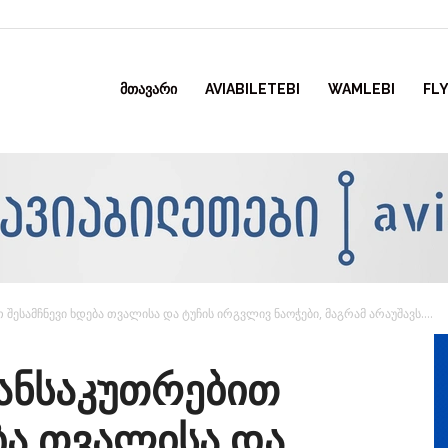
ᲛᲗᲐᲕᲐᲠᲘ
AVIABILETEBI
WAMLEBI
FLY
ესამჩნევი ხდება თვალისა და ტუჩის ირგვლივ ნაოჭები, მაგრამ არაუშავს....
ანსაკუთრებით
ბა თვალისა და