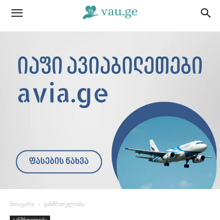
მთავარი
ჯანმრთელობა
ჯანმრთელობა