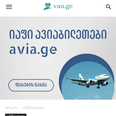
მთავარი
ჯანმრთელობა
ჯანმრთელობა