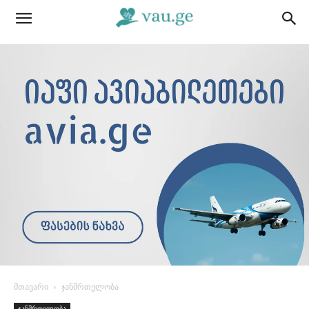
მთავარი
ჯანმრთელობა
ჯანმრთელობა