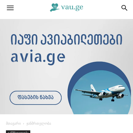
მთავარი
ჯანმრთელობა
ჯანმრთელობა