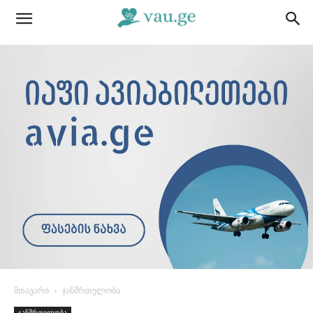
მთავარი
ჯანმრთელობა
ჯანმრთელობა