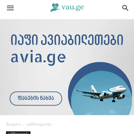
მთავარი
ჯანმრთელობა
ჯანმრთელობა