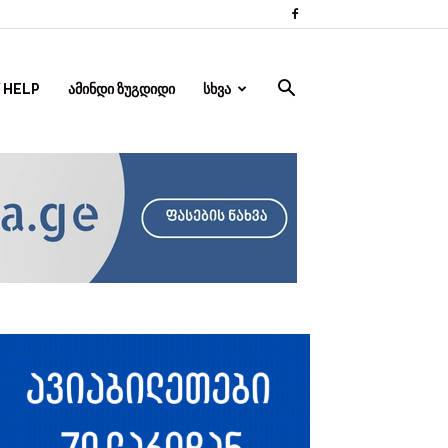
 HELP
ᲐᲛᲘᲜᲓᲘ ᲖᲣᲒᲓᲘᲓᲘ
ᲡᲮᲕᲐ