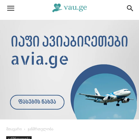
მთავარი
ჯანმრთელობა
ჯანმრთელობა