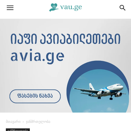
მთავარი
ჯანმრთელობა
ჯანმრთელობა