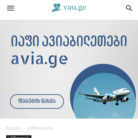
მთავარი
ჯანმრთელობა
ჯანმრთელობა