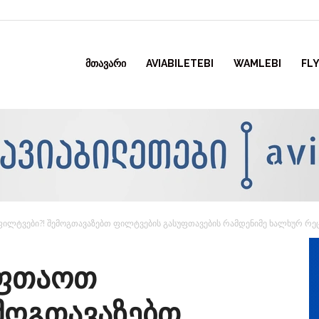
ᲛᲗᲐᲕᲐᲠᲘ
AVIABILETEBI
WAMLEBI
FLY
ლტვები?! შემოგთავაზებთ ფილტვების გასუფთავების რამდენიმე ხალხურ რეც
უფთაოთ
მოგთავაზებთ