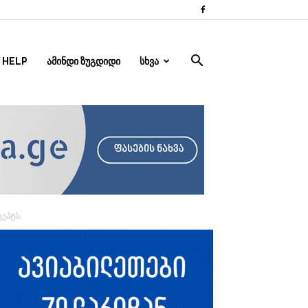
 HELP
ᲐᲛᲘᲜᲓᲘ ᲖᲣᲒᲓᲘᲓᲘ
ᲡᲮᲕᲐ
ეპტს.