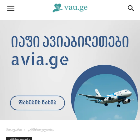
მთავარი
ჯანმრთელობა
ჯანმრთელობა