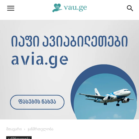
მთავარი
ჯანმრთელობა
ჯანმრთელობა