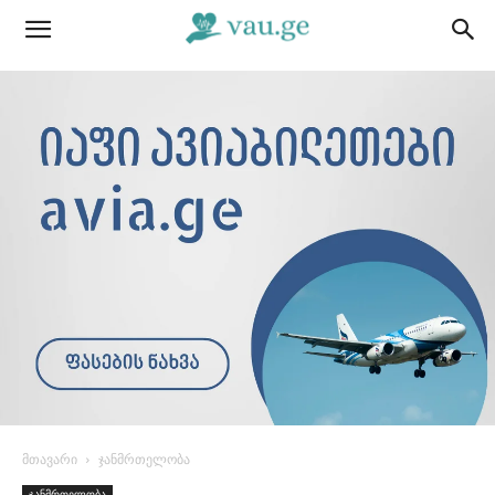
მთავარი
ჯანმრთელობა
ჯანმრთელობა