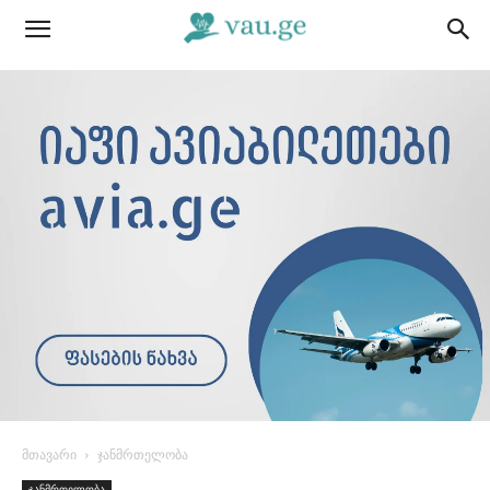
მთავარი
ჯანმრთელობა
ჯანმრთელობა