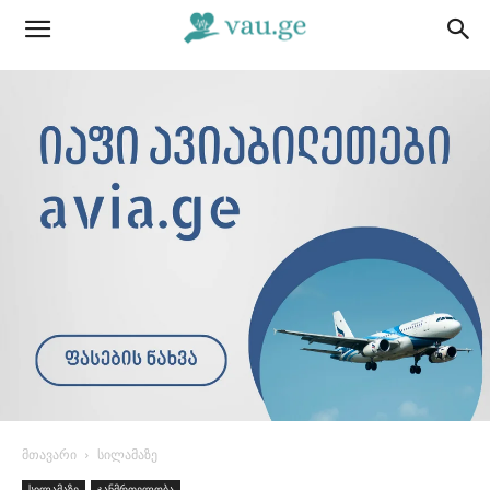
მთავარი
სილამაზე
სილამაზე
ჯანმრთელობა