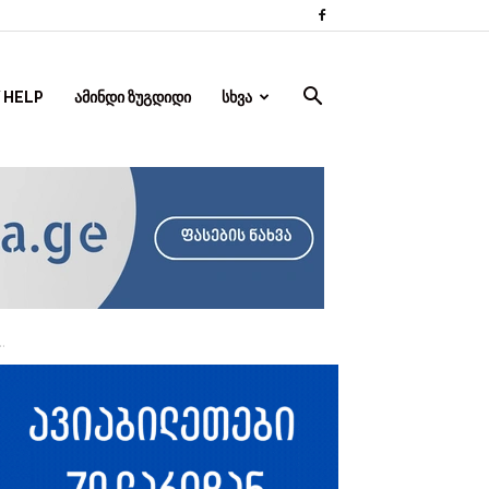
 HELP
ᲐᲛᲘᲜᲓᲘ ᲖᲣᲒᲓᲘᲓᲘ
ᲡᲮᲕᲐ
.