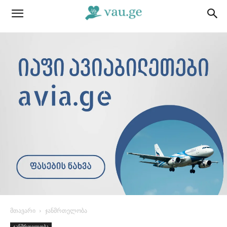
მთავარი
ჯანმრთელობა
ჯანმრთელობა