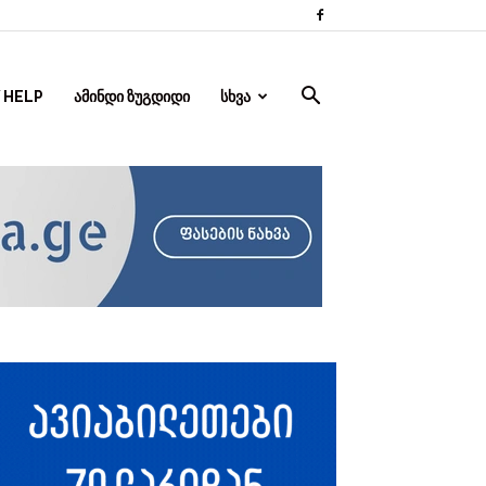
 HELP
ᲐᲛᲘᲜᲓᲘ ᲖᲣᲒᲓᲘᲓᲘ
ᲡᲮᲕᲐ