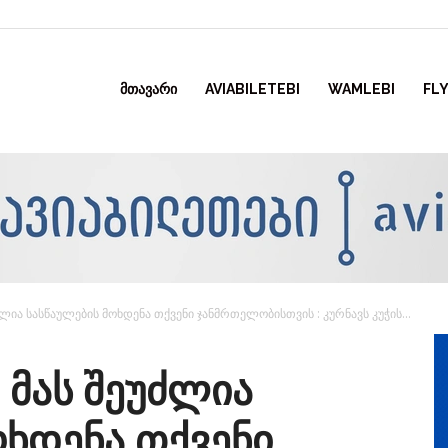
ᲛᲗᲐᲕᲐᲠᲘ
AVIABILETEBI
WAMLEBI
FLY
უძლია სასწაულების მოხდენა თქვენი ჯანმრთელობისთვის : კურნავს კუჭის...
– მას შეუძლია
ოხდენა თქვენი